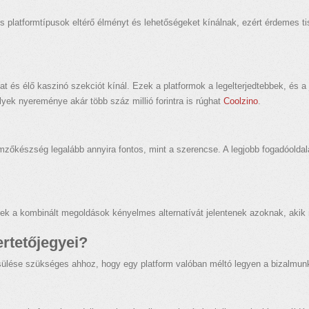
s platformtípusok eltérő élményt és lehetőségeket kínálnak, ezért érdemes ti
 és élő kaszinó szekciót kínál. Ezek a platformok a legelterjedtebbek, és a 
elyek nyereménye akár több száz millió forintra is rúghat
Coolzino
.
emzőkészség legalább annyira fontos, mint a szerencse. A legjobb fogadóolda
zek a kombinált megoldások kényelmes alternatívát jelentenek azoknak, akik 
rtetőjegyei?
sülése szükséges ahhoz, hogy egy platform valóban méltó legyen a bizalmun