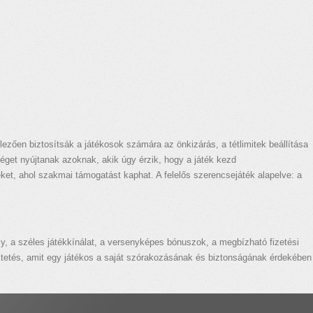
zően biztosítsák a játékosok számára az önkizárás, a tétlimitek beállítása
get nyújtanak azoknak, akik úgy érzik, hogy a játék kezd
eket, ahol szakmai támogatást kaphat. A felelős szerencsejáték alapelve: a
 a széles játékkínálat, a versenyképes bónuszok, a megbízható fizetési
ektetés, amit egy játékos a saját szórakozásának és biztonságának érdekében