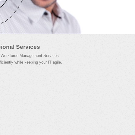
ional Services
 Workforce Management Services
ficiently while keeping your IT agile.