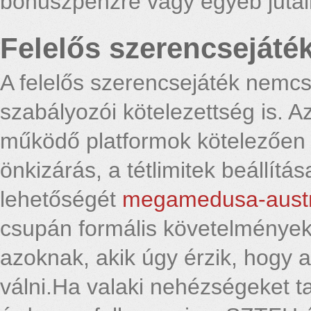
bónuszpénzre vagy egyéb jutal
Felelős szerencsejáté
A felelős szerencsejáték nemc
szabályozói kötelezettség is. A
működő platformok kötelezően 
önkizárás, a tétlimitek beállí
lehetőségét
megamedusa-austr
csupán formális követelmények
azoknak, akik úgy érzik, hogy a
válni.Ha valaki nehézségeket ta