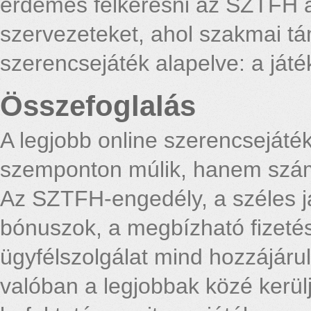
érdemes felkeresni az SZTFH ál
szervezeteket, ahol szakmai tá
szerencsejáték alapelve: a ját
Összefoglalás
A legjobb online szerencsejáté
szemponton múlik, hanem szám
Az SZTFH-engedély, a széles j
bónuszok, a megbízható fizetés
ügyfélszolgálat mind hozzájáru
valóban a legjobbak közé kerülj