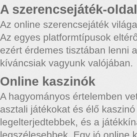
A szerencsejáték-oldal
Az online szerencsejáték világ
Az egyes platformtípusok eltér
ezért érdemes tisztában lenni a
kíváncsiak vagyunk valójában.
Online kaszinók
A hagyományos értelemben vett
asztali játékokat és élő kaszinó
legelterjedtebbek, és a játékkín
legszélesebbek. Egy jó online k