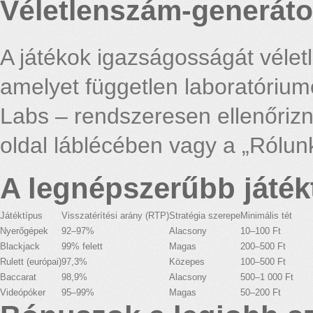
Véletlenszám-generátor
A játékok igazságosságát vélet
amelyet független laboratóriu
Labs – rendszeresen ellenőrizn
oldal láblécében vagy a „Rólun
A legnépszerűbb játék
Játéktípus
Visszatérítési arány (RTP)
Stratégia szerepe
Minimális tét
Nyerőgépek
92–97%
Alacsony
10–100 Ft
Blackjack
99% felett
Magas
200–500 Ft
Rulett (európai)
97,3%
Közepes
100–500 Ft
Baccarat
98,9%
Alacsony
500–1 000 Ft
Videópóker
95–99%
Magas
50–200 Ft