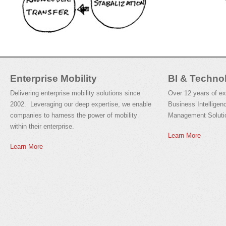
Enterprise Mobility
BI & Techn
Delivering enterprise mobility solutions since
Over 12 years of ex
2002. Leveraging our deep expertise, we enable
Business Intellige
companies to harness the power of mobility
Management Solutio
within their enterprise.
Learn More
Learn More