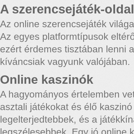
A szerencsejáték-oldal
Az online szerencsejáték világ
Az egyes platformtípusok eltér
ezért érdemes tisztában lenni a
kíváncsiak vagyunk valójában.
Online kaszinók
A hagyományos értelemben vett
asztali játékokat és élő kaszinó
legelterjedtebbek, és a játékkín
legszélesebbek. Egy jó online k