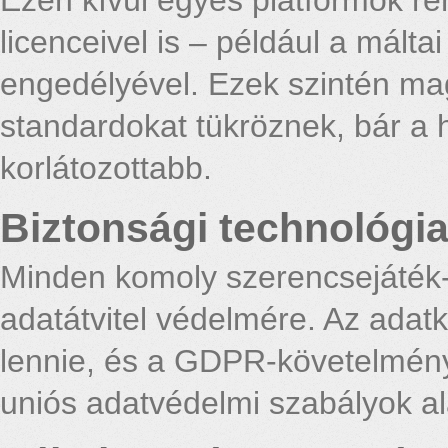
Ezen kívül egyes platformok r
licenceivel is – például a mált
engedélyével. Ezek szintén ma
standardokat tükröznek, bár a h
korlátozottabb.
Biztonsági technológi
Minden komoly szerencsejáték-o
adatátvitel védelmére. Az adatke
lennie, és a GDPR-követelménye
uniós adatvédelmi szabályok al