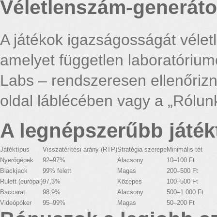
Véletlenszám-generátor
A játékok igazságosságát vélet
amelyet független laboratóriu
Labs – rendszeresen ellenőrizn
oldal láblécében vagy a „Rólun
A legnépszerűbb játék
Játéktípus
Visszatérítési arány (RTP)
Stratégia szerepe
Minimális tét
Nyerőgépek
92–97%
Alacsony
10–100 Ft
Blackjack
99% felett
Magas
200–500 Ft
Rulett (európai)
97,3%
Közepes
100–500 Ft
Baccarat
98,9%
Alacsony
500–1 000 Ft
Videópóker
95–99%
Magas
50–200 Ft