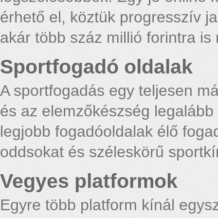
érhető el, köztük progresszív 
akár több száz millió forintra i
Sportfogadó oldalak
A sportfogadás egy teljesen más
és az elemzőkészség legalább a
legjobb fogadóoldalak élő foga
oddsokat és széleskörű sportkín
Vegyes platformok
Egyre több platform kínál egys