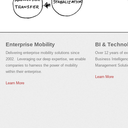
Enterprise Mobility
BI & Techn
Delivering enterprise mobility solutions since
Over 12 years of ex
2002. Leveraging our deep expertise, we enable
Business Intellige
companies to harness the power of mobility
Management Solutio
within their enterprise.
Learn More
Learn More