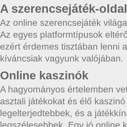
A szerencsejáték-oldal
Az online szerencsejáték világ
Az egyes platformtípusok eltér
ezért érdemes tisztában lenni a
kíváncsiak vagyunk valójában.
Online kaszinók
A hagyományos értelemben vett
asztali játékokat és élő kaszinó
legelterjedtebbek, és a játékkín
legszélesebbek. Egy jó online k