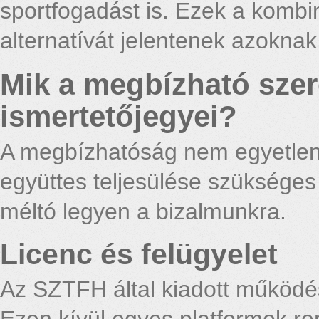
sportfogadást is. Ezek a komb
alternatívát jelentenek azoknak
Mik a megbízható szer
ismertetőjegyei?
A megbízhatóság nem egyetlen 
együttes teljesülése szükséges
méltó legyen a bizalmunkra.
Licenc és felügyelet
Az SZTFH által kiadott működé