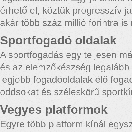
érhető el, köztük progresszív 
akár több száz millió forintra i
Sportfogadó oldalak
A sportfogadás egy teljesen más
és az elemzőkészség legalább a
legjobb fogadóoldalak élő foga
oddsokat és széleskörű sportkín
Vegyes platformok
Egyre több platform kínál egys