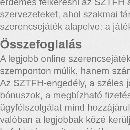
érdemes felkeresni az SZTFH ál
szervezeteket, ahol szakmai tá
szerencsejáték alapelve: a ját
Összefoglalás
A legjobb online szerencsejáté
szemponton múlik, hanem szám
Az SZTFH-engedély, a széles j
bónuszok, a megbízható fizetés
ügyfélszolgálat mind hozzájáru
valóban a legjobbak közé kerülj