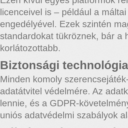
Ezen kívül egyes platformok r
licenceivel is – például a mált
engedélyével. Ezek szintén ma
standardokat tükröznek, bár a h
korlátozottabb.
Biztonsági technológi
Minden komoly szerencsejáték-o
adatátvitel védelmére. Az adatke
lennie, és a GDPR-követelménye
uniós adatvédelmi szabályok al