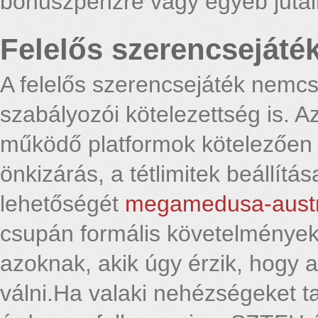
bónuszpénzre vagy egyéb jutal
Felelős szerencsejáté
A felelős szerencsejáték nemc
szabályozói kötelezettség is. A
működő platformok kötelezően 
önkizárás, a tétlimitek beállí
lehetőségét
megamedusa-austr
csupán formális követelmények
azoknak, akik úgy érzik, hogy a
válni.Ha valaki nehézségeket ta