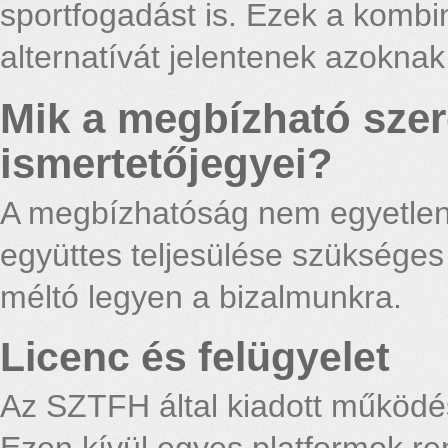
sportfogadást is. Ezek a komb
alternatívát jelentenek azoknak
Mik a megbízható szer
ismertetőjegyei?
A megbízhatóság nem egyetlen 
együttes teljesülése szükséges
méltó legyen a bizalmunkra.
Licenc és felügyelet
Az SZTFH által kiadott működé