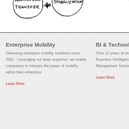
Enterprise Mobility
BI & Techn
Delivering enterprise mobility solutions since
Over 12 years of ex
2002. Leveraging our deep expertise, we enable
Business Intellige
companies to harness the power of mobility
Management Solutio
within their enterprise.
Learn More
Learn More