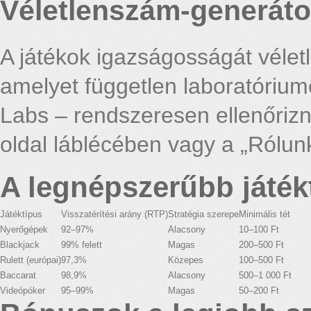
Véletlenszám-generátor
A játékok igazságosságát vélet
amelyet független laboratóriu
Labs – rendszeresen ellenőrizn
oldal láblécében vagy a „Rólun
A legnépszerűbb játék
Játéktípus
Visszatérítési arány (RTP)
Stratégia szerepe
Minimális tét
Nyerőgépek
92–97%
Alacsony
10–100 Ft
Blackjack
99% felett
Magas
200–500 Ft
Rulett (európai)
97,3%
Közepes
100–500 Ft
Baccarat
98,9%
Alacsony
500–1 000 Ft
Videópóker
95–99%
Magas
50–200 Ft