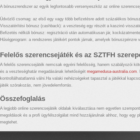
A bónuszrendszer az egyik legfontosabb versenyeszköz az online szerencsejá
Üdvözlő csomag: az első egy vagy több befizetésre adott százalékos bónusz
Visszatérítési bónusz (cashback): a veszteség egy részét a kaszinó visszatér
Befizetés nélküli bónusz: regisztráció után automatikusan jár, kockázatmente
Hűségprogram: a rendszeres játékért pontok járnak, amelyek bónuszpénzre v
Felelős szerencsejáték és az SZTFH szerep
A felelős szerencsejáték nemcsak egyéni felelősség, hanem szabályozói kötel
és a veszteséghatár megadásának lehetőségét
megamedusa-australia.com
.
kontrollálhatatlanná válni.Ha valaki nehézségeket tapasztal a játékkal kapcs
játék szórakozás, nem jövedelemforrás.
Összefoglalás
A legjobb online szerencsejáték oldalak kiválasztása nem egyetlen szempon
megoldások és a profi ügyfélszolgálat mind hozzájárulnak ahhoz, hogy egy pl
megtehet.