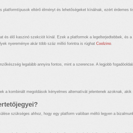
s platformtípusok eltérő élményt és lehetőségeket kínálnak, ezért érdemes ti
 és élő kaszinó szekciót kínál. Ezek a platformok a legelterjedtebbek, és a 
elyek nyereménye akár több száz millió forintra is rúghat
Coolzino
.
emzőkészség legalább annyira fontos, mint a szerencse. A legjobb fogadóolda
zek a kombinált megoldások kényelmes alternatívát jelentenek azoknak, akik 
rtetőjegyei?
sülése szükséges ahhoz, hogy egy platform valóban méltó legyen a bizalmun