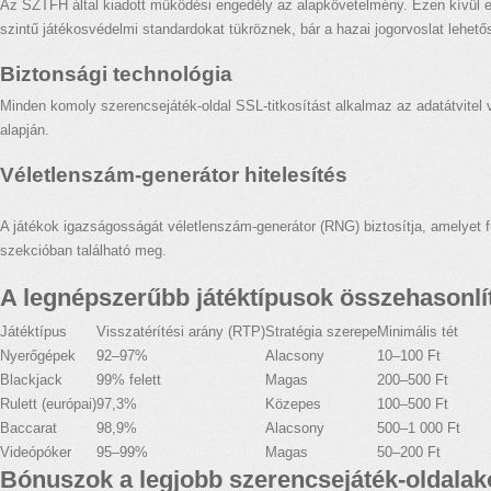
Az SZTFH által kiadott működési engedély az alapkövetelmény. Ezen kívül eg
szintű játékosvédelmi standardokat tükröznek, bár a hazai jogorvoslat lehető
Biztonsági technológia
Minden komoly szerencsejáték-oldal SSL-titkosítást alkalmaz az adatátvitel 
alapján.
Véletlenszám-generátor hitelesítés
A játékok igazságosságát véletlenszám-generátor (RNG) biztosítja, amelyet 
szekcióban található meg.
A legnépszerűbb játéktípusok összehasonlí
Játéktípus
Visszatérítési arány (RTP)
Stratégia szerepe
Minimális tét
Nyerőgépek
92–97%
Alacsony
10–100 Ft
Blackjack
99% felett
Magas
200–500 Ft
Rulett (európai)
97,3%
Közepes
100–500 Ft
Baccarat
98,9%
Alacsony
500–1 000 Ft
Videópóker
95–99%
Magas
50–200 Ft
Bónuszok a legjobb szerencsejáték-oldala