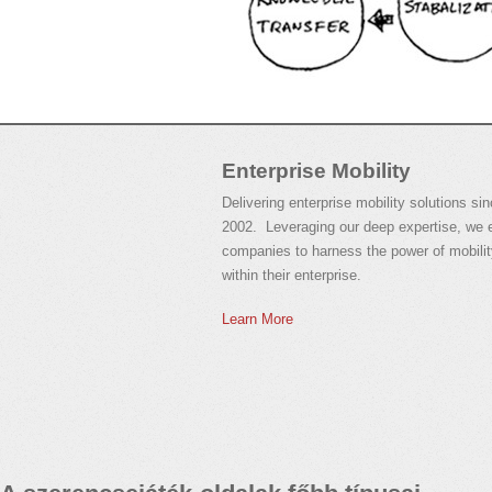
Enterprise Mobility
Delivering enterprise mobility solutions si
2002. Leveraging our deep expertise, we 
companies to harness the power of mobilit
within their enterprise.
Learn More