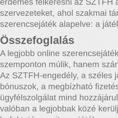
érdemes felkeresni az SZTFH ál
szervezeteket, ahol szakmai tá
szerencsejáték alapelve: a ját
Összefoglalás
A legjobb online szerencsejáté
szemponton múlik, hanem szám
Az SZTFH-engedély, a széles j
bónuszok, a megbízható fizetés
ügyfélszolgálat mind hozzájáru
valóban a legjobbak közé kerülj