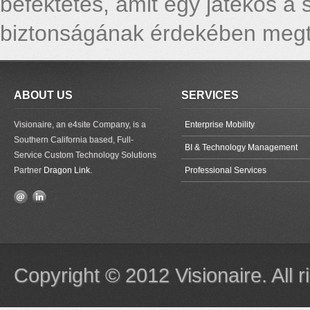
befektetés, amit egy játékos a
biztonságának érdekében megt
ABOUT US
SERVICES
Visionaire, an e4site Company, is a
Enterprise Mobility
Southern California based, Full-
BI & Technology Management
Service Custom Technology Solutions
Partner
Dragon Link
.
Professional Services
Copyright © 2012 Visionaire. All r