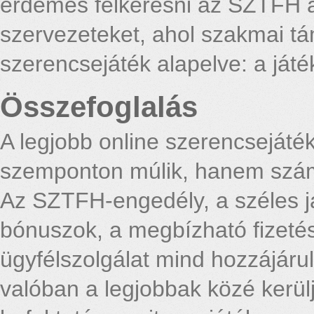
érdemes felkeresni az SZTFH ál
szervezeteket, ahol szakmai tá
szerencsejáték alapelve: a ját
Összefoglalás
A legjobb online szerencsejáté
szemponton múlik, hanem szám
Az SZTFH-engedély, a széles j
bónuszok, a megbízható fizetés
ügyfélszolgálat mind hozzájáru
valóban a legjobbak közé kerülj