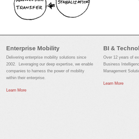
Enterprise Mobility
BI & Techn
Delivering enterprise mobility solutions since
Over 12 years of ex
2002. Leveraging our deep expertise, we enable
Business Intellige
companies to harness the power of mobility
Management Solutio
within their enterprise.
Learn More
Learn More