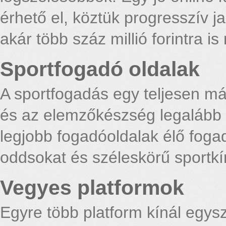
érhető el, köztük progresszív 
akár több száz millió forintra i
Sportfogadó oldalak
A sportfogadás egy teljesen más
és az elemzőkészség legalább a
legjobb fogadóoldalak élő foga
oddsokat és széleskörű sportkín
Vegyes platformok
Egyre több platform kínál egys