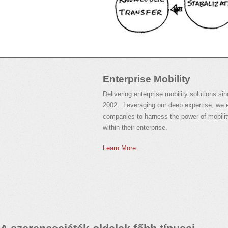
Enterprise Mobility
Delivering enterprise mobility solutions si
2002. Leveraging our deep expertise, we 
companies to harness the power of mobilit
within their enterprise.
Learn More