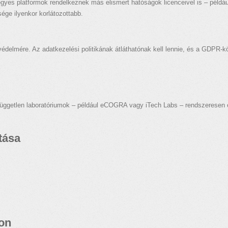
yes platformok rendelkeznek más elismert hatóságok licenceivel is – példáu
sége ilyenkor korlátozottabb.
védelmére. Az adatkezelési politikának átláthatónak kell lennie, és a GDPR-k
független laboratóriumok – például eCOGRA vagy iTech Labs – rendszeresen el
tása
kon