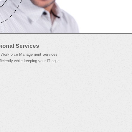
ional Services
 Workforce Management Services
ficiently while keeping your IT agile.