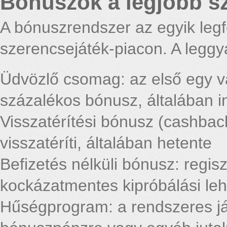
Bónuszok a legjobb s
A bónuszrendszer az egyik leg
szerencsejáték-piacon. A leggya
Üdvözlő csomag: az első egy va
százalékos bónusz, általában i
Visszatérítési bónusz (cashbac
visszatéríti, általában hetente
Befizetés nélküli bónusz: regis
kockázatmentes kipróbálási le
Hűségprogram: a rendszeres já