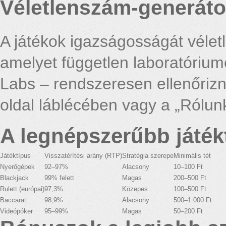
Véletlenszám-generátor
A játékok igazságosságát vélet
amelyet független laboratóriu
Labs – rendszeresen ellenőrizn
oldal láblécében vagy a „Rólun
A legnépszerűbb játék
Játéktípus
Visszatérítési arány (RTP)
Stratégia szerepe
Minimális tét
Nyerőgépek
92–97%
Alacsony
10–100 Ft
Blackjack
99% felett
Magas
200–500 Ft
Rulett (európai)
97,3%
Közepes
100–500 Ft
Baccarat
98,9%
Alacsony
500–1 000 Ft
Videópóker
95–99%
Magas
50–200 Ft