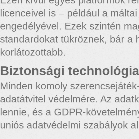
Ezen kívül egyes platformok r
licenceivel is – például a mált
engedélyével. Ezek szintén ma
standardokat tükröznek, bár a h
korlátozottabb.
Biztonsági technológi
Minden komoly szerencsejáték-o
adatátvitel védelmére. Az adatke
lennie, és a GDPR-követelménye
uniós adatvédelmi szabályok al