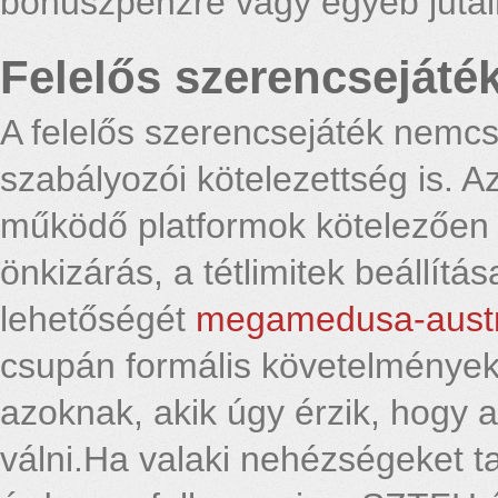
bónuszpénzre vagy egyéb jutal
Felelős szerencsejáté
A felelős szerencsejáték nemc
szabályozói kötelezettség is. A
működő platformok kötelezően 
önkizárás, a tétlimitek beállí
lehetőségét
megamedusa-austr
csupán formális követelmények
azoknak, akik úgy érzik, hogy a
válni.Ha valaki nehézségeket ta