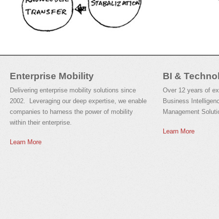
Enterprise Mobility
BI & Techn
Delivering enterprise mobility solutions since
Over 12 years of ex
2002. Leveraging our deep expertise, we enable
Business Intellige
companies to harness the power of mobility
Management Solutio
within their enterprise.
Learn More
Learn More