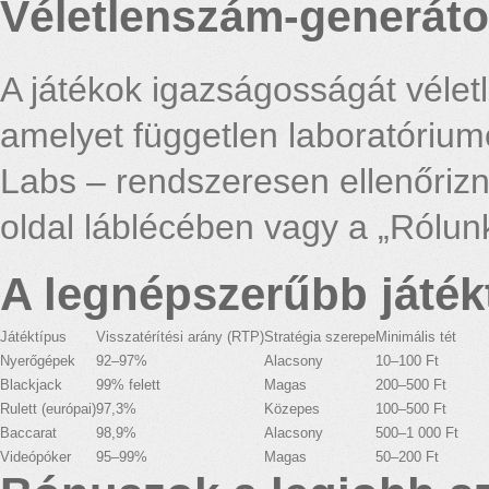
Véletlenszám-generátor
A játékok igazságosságát vélet
amelyet független laboratóriu
Labs – rendszeresen ellenőrizn
oldal láblécében vagy a „Rólun
A legnépszerűbb játék
Játéktípus
Visszatérítési arány (RTP)
Stratégia szerepe
Minimális tét
Nyerőgépek
92–97%
Alacsony
10–100 Ft
Blackjack
99% felett
Magas
200–500 Ft
Rulett (európai)
97,3%
Közepes
100–500 Ft
Baccarat
98,9%
Alacsony
500–1 000 Ft
Videópóker
95–99%
Magas
50–200 Ft