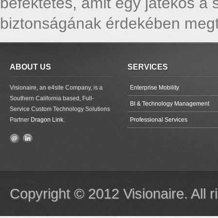
befektetés, amit egy játékos a
biztonságának érdekében megt
ABOUT US
SERVICES
Visionaire, an e4site Company, is a
Enterprise Mobility
Southern California based, Full-
BI & Technology Management
Service Custom Technology Solutions
Partner
Dragon Link
.
Professional Services
Copyright © 2012 Visionaire. All r