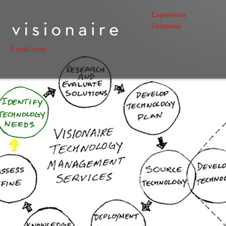
Experience
Company
E-mail Icon