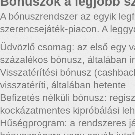
Bónuszok a legjobb s
A bónuszrendszer az egyik leg
szerencsejáték-piacon. A leggya
Üdvözlő csomag: az első egy va
százalékos bónusz, általában i
Visszatérítési bónusz (cashbac
visszatéríti, általában hetente
Befizetés nélküli bónusz: regis
kockázatmentes kipróbálási le
Hűségprogram: a rendszeres já