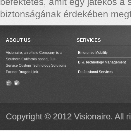
befektetés, amit egy játékos a
biztonságának érdekében megt
ABOUT US
SERVICES
Visionaire, an e4site Company, is a
Enterprise Mobility
Southern California based, Full-
BI & Technology Management
Service Custom Technology Solutions
Partner
Dragon Link
.
Professional Services
Copyright © 2012 Visionaire. All r