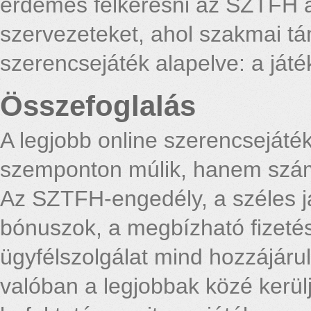
érdemes felkeresni az SZTFH ál
szervezeteket, ahol szakmai tá
szerencsejáték alapelve: a ját
Összefoglalás
A legjobb online szerencsejáté
szemponton múlik, hanem szám
Az SZTFH-engedély, a széles j
bónuszok, a megbízható fizetés
ügyfélszolgálat mind hozzájáru
valóban a legjobbak közé kerülj