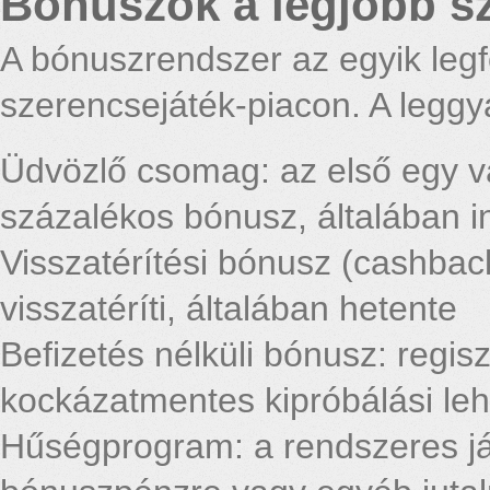
Bónuszok a legjobb s
A bónuszrendszer az egyik leg
szerencsejáték-piacon. A leggya
Üdvözlő csomag: az első egy va
százalékos bónusz, általában i
Visszatérítési bónusz (cashbac
visszatéríti, általában hetente
Befizetés nélküli bónusz: regis
kockázatmentes kipróbálási le
Hűségprogram: a rendszeres já