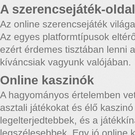
A szerencsejáték-oldal
Az online szerencsejáték világ
Az egyes platformtípusok eltér
ezért érdemes tisztában lenni a
kíváncsiak vagyunk valójában.
Online kaszinók
A hagyományos értelemben vett
asztali játékokat és élő kaszinó
legelterjedtebbek, és a játékkín
legszélesebbek. Egy jó online k