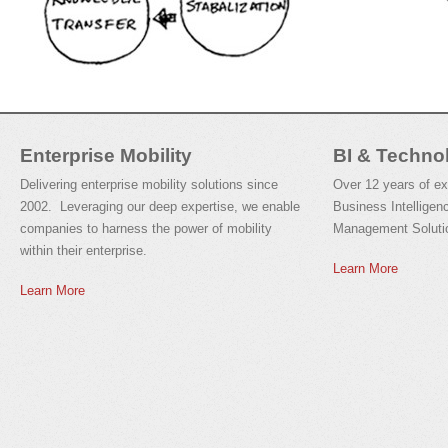
Enterprise Mobility
BI & Techn
Delivering enterprise mobility solutions since
Over 12 years of ex
2002. Leveraging our deep expertise, we enable
Business Intellige
companies to harness the power of mobility
Management Solutio
within their enterprise.
Learn More
Learn More