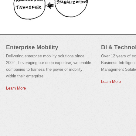
Enterprise Mobility
BI & Techn
Delivering enterprise mobility solutions since
Over 12 years of ex
2002. Leveraging our deep expertise, we enable
Business Intellige
companies to harness the power of mobility
Management Solutio
within their enterprise.
Learn More
Learn More