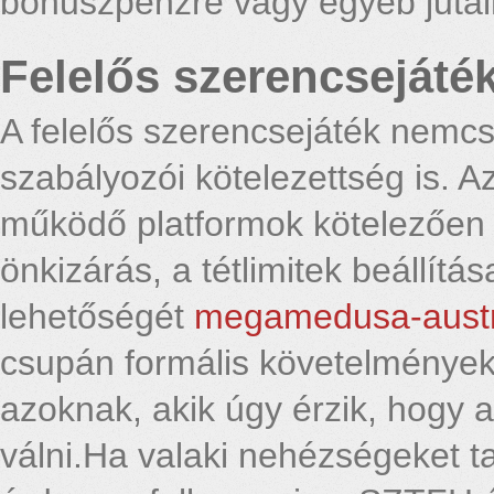
bónuszpénzre vagy egyéb jutal
Felelős szerencsejáté
A felelős szerencsejáték nemc
szabályozói kötelezettség is. A
működő platformok kötelezően 
önkizárás, a tétlimitek beállí
lehetőségét
megamedusa-austr
csupán formális követelmények
azoknak, akik úgy érzik, hogy a
válni.Ha valaki nehézségeket ta