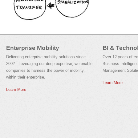
Enterprise Mobility
BI & Techn
Delivering enterprise mobility solutions since
Over 12 years of ex
2002. Leveraging our deep expertise, we enable
Business Intellige
companies to harness the power of mobility
Management Solutio
within their enterprise.
Learn More
Learn More