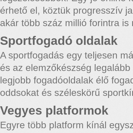
érhető el, köztük progresszív 
akár több száz millió forintra i
Sportfogadó oldalak
A sportfogadás egy teljesen más
és az elemzőkészség legalább a
legjobb fogadóoldalak élő foga
oddsokat és széleskörű sportkín
Vegyes platformok
Egyre több platform kínál egys