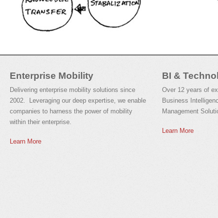
Enterprise Mobility
BI & Techn
Delivering enterprise mobility solutions since
Over 12 years of ex
2002. Leveraging our deep expertise, we enable
Business Intellige
companies to harness the power of mobility
Management Solutio
within their enterprise.
Learn More
Learn More