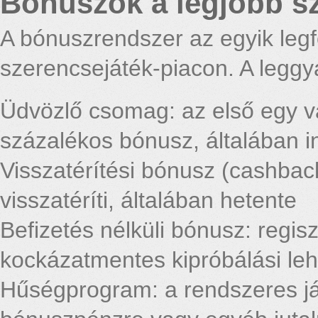
Bónuszok a legjobb s
A bónuszrendszer az egyik leg
szerencsejáték-piacon. A leggya
Üdvözlő csomag: az első egy va
százalékos bónusz, általában i
Visszatérítési bónusz (cashbac
visszatéríti, általában hetente
Befizetés nélküli bónusz: regis
kockázatmentes kipróbálási le
Hűségprogram: a rendszeres já