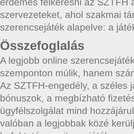
érdemes felkeresni az SZTFH ál
szervezeteket, ahol szakmai tá
szerencsejáték alapelve: a ját
Összefoglalás
A legjobb online szerencsejáté
szemponton múlik, hanem szám
Az SZTFH-engedély, a széles j
bónuszok, a megbízható fizetés
ügyfélszolgálat mind hozzájáru
valóban a legjobbak közé kerülj