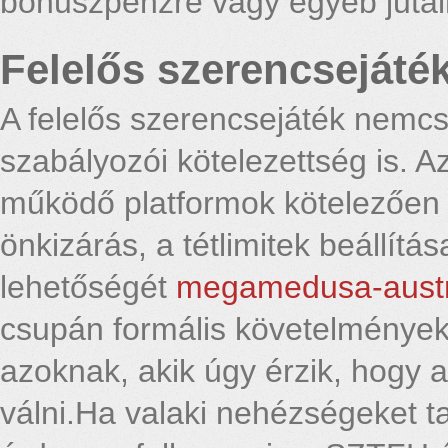
bónuszpénzre vagy egyéb jutal
Felelős szerencsejáté
A felelős szerencsejáték nemc
szabályozói kötelezettség is. A
működő platformok kötelezően 
önkizárás, a tétlimitek beállí
lehetőségét
megamedusa-austr
csupán formális követelmények
azoknak, akik úgy érzik, hogy a
válni.Ha valaki nehézségeket ta